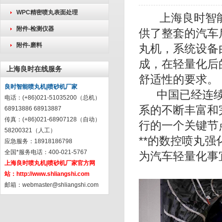
WPC精密喷丸表面处理
上海良时智能（
附件-检测仪器
供了整套的汽车
附件-磨料
丸机
，系统设备
成，在轻量化后
上海良时在线服务
舒适性的要求。
良时智能喷丸机|喷砂机厂家
中国已经连续四
电话：(+86)021-51035200（总机）
系的不断丰富和
68913886 68913887
传真：(+86)021-68907128（自动）
行的一个关键节
58200321（人工）
**的数控喷丸
应急服务：18918186798
全国*服务电话：400-021-5767
为汽车轻量化事
上海良时喷丸机|喷砂机厂家官方网
站：
http://www.shliangshi.com
邮箱：
webmaster@shliangshi.com